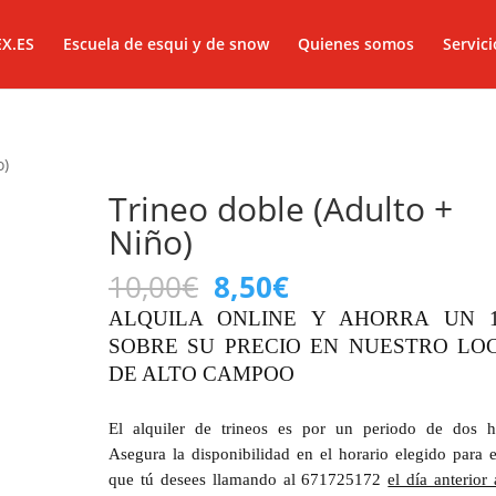
EX.ES
Escuela de esqui y de snow
Quienes somos
Servici
o)
Trineo doble (Adulto +
Niño)
El
El
10,00
€
8,50
€
precio
precio
ALQUILA ONLINE Y AHORRA UN 
original
actual
SOBRE SU PRECIO EN NUESTRO LO
era:
es:
DE ALTO CAMPOO
10,00€.
8,50€.
El alquiler de trineos es por un periodo de dos h
Asegura la disponibilidad en el horario elegido para e
que tú desees llamando al 671725172
el día anterior 