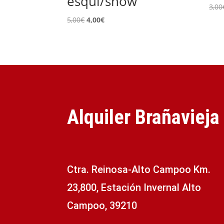
esquí/snow
3,00
El
El
5,00
€
4,00
€
precio
precio
original
actual
era:
es:
5,00€.
4,00€.
Alquiler Brañavieja
Ctra. Reinosa-Alto Campoo Km.
23,800, Estación Invernal Alto
Campoo, 39210