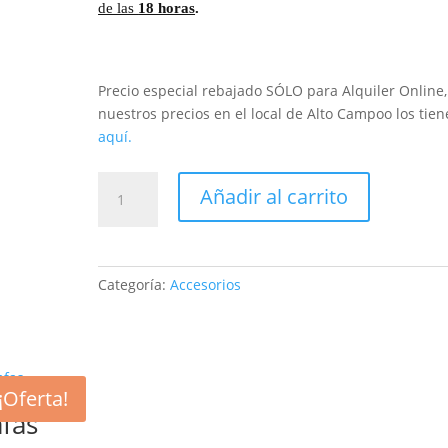
de las
18 horas
.
Precio especial rebajado SÓLO para Alquiler Online,
nuestros precios en el local de Alto Campoo los tien
aquí.
Trineo
Añadir al carrito
doble
(Adulto
+
Niño)
Categoría:
Accesorios
cantidad
¡Oferta!
fas