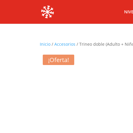
NIV
Inicio
/
Accesorios
/ Trineo doble (Adulto + Niñ
¡Oferta!