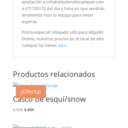
antelación a info@alquileraltocampoo.com
o 671725172 del dia y hora en que vendrás,
tendremos listo tu equipo para evitar
esperas.
Precio especial rebajado sólo para Alquiler
Online, nuestros precios en el local de Alto
Campoo los tienes
aquí.
Productos relacionados
¡Oferta!
Casco de esquí/snow
El
El
5,00
€
4,00
€
precio
precio
original
actual