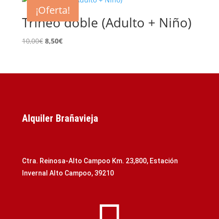
era:
es:
¡Oferta!
5,00€.
4,00€.
Trineo doble (Adulto + Niño)
El
El
10,00
€
8,50
€
precio
precio
original
actual
era:
es:
10,00€.
8,50€.
Alquiler Brañavieja
Ctra. Reinosa-Alto Campoo Km. 23,800, Estación
Invernal Alto Campoo, 39210