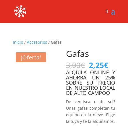
Inicio
/
Accesorios
/ Gafas
Gafas
¡Oferta!
El
El
3,00
€
2,25
€
precio
preci
ALQUILA ONLINE Y
original
actua
AHORRA UN 25%
SOBRE SU PRECIO
era:
es:
EN NUESTRO LOCAL
3,00€.
2,25€
DE ALTO CAMPOO
De ventisca o de sol?
Unas gafas completan tu
equipo en la nieve. Elige
la tuya y te la alquilamos.