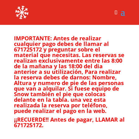
IMPORTANTE: Antes de realizar
cualquier pago debes de llamar al
671725172 y preguntar sobre el
material que necesitas. Las reservas se
realizan exclusivamente entre las 8:00
de la mañana y las 18:00 del dia
anterior a su utilización, Para realizar
la reserva debes de darnos: Nombre,
Altura y numero de pie de las personas
que van a alquilar. Si fuese equipo de
Snow también el pie que colocas
delante en la tabla. una vez esta
realizada la reserva por teléfono,
puede realizar el pago en la web.
¡¡RECUERDE!! Antes de pagar, LLAMAR al
671725172.