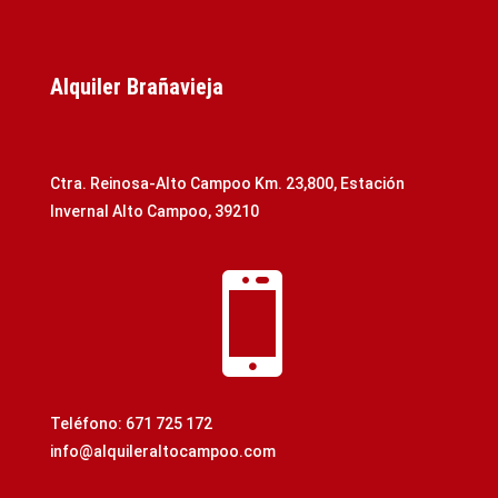
10,00€.
8,50€.
Alquiler Brañavieja
Ctra. Reinosa-Alto Campoo Km. 23,800, Estación
Invernal Alto Campoo, 39210

Teléfono: 671 725 172
info@alquileraltocampoo.com