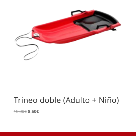
Trineo doble (Adulto + Niño)
El
El
10,00
€
8,50
€
precio
precio
original
actual
era:
es: