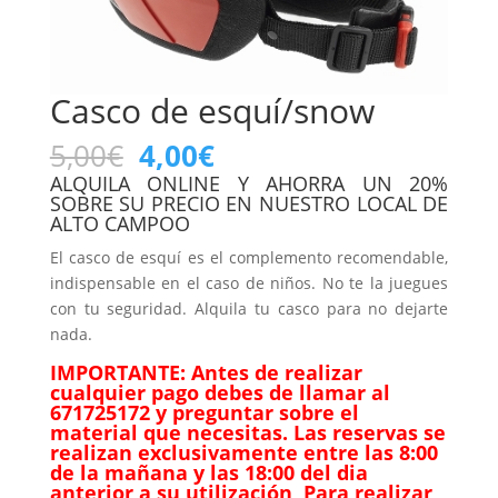
Casco de esquí/snow
El
El
5,00
€
4,00
€
precio
precio
ALQUILA ONLINE Y AHORRA UN 20%
original
actual
SOBRE SU PRECIO EN NUESTRO LOCAL DE
ALTO CAMPOO
era:
es:
5,00€.
4,00€.
El casco de esquí es el complemento recomendable,
indispensable en el caso de niños. No te la juegues
con tu seguridad. Alquila tu casco para no dejarte
nada.
IMPORTANTE: Antes de realizar
cualquier pago debes de llamar al
671725172 y preguntar sobre el
material que necesitas. Las reservas se
realizan exclusivamente entre las 8:00
de la mañana y las 18:00 del dia
anterior a su utilización, Para realizar