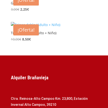
5,00€.
4,00€.
Gafas
El
El
3,00
€
2,25
€
precio
precio
original
actual
era:
es:
¡Oferta!
3,00€.
2,25€.
Trineo doble (Adulto + Niño)
El
El
10,00
€
8,50
€
precio
precio
original
actual
era:
es:
10,00€.
8,50€.
Alquiler Brañavieja
Ctra. Reinosa-Alto Campoo Km. 23,800, Estación
Invernal Alto Campoo, 39210