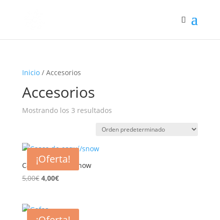
Inicio
/ Accesorios
Accesorios
Mostrando los 3 resultados
¡Oferta!
Casco de esquí/snow
El
El
5,00
€
4,00
€
precio
precio
original
actual
era:
es:
¡Oferta!