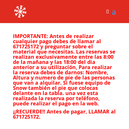
IMPORTANTE: Antes de realizar
cualquier pago debes de llamar al
671725172 y preguntar sobre el
material que necesitas. Las reservas se
realizan exclusivamente entre las 8:00
de la mañana y las 18:00 del dia
anterior a su utilización, Para realizar
la reserva debes de darnos: Nombre,
Altura y numero de pie de las personas
que van a alquilar. Si fuese equipo de
Snow también el pie que colocas
delante en la tabla. una vez esta
realizada la reserva por teléfono,
puede realizar el pago en la web.
¡¡RECUERDE!! Antes de pagar, LLAMAR al
671725172.