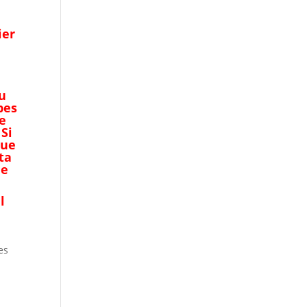
ier
su
bes
e
 Si
que
ta
de
l
es