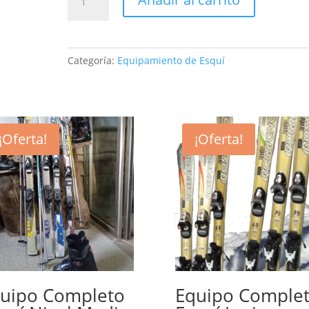
Completo
Esquí
Nivel
Medio-
Categoría:
Equipamiento de Esquí
Alto
cantidad
¡Oferta!
¡Oferta!
uipo Completo
Equipo Comple