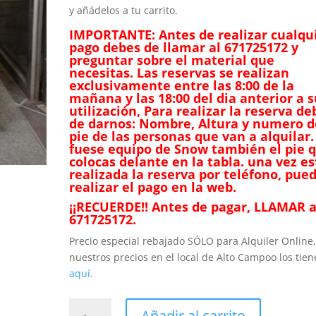
y añádelos a tu carrito.
IMPORTANTE: Antes de realizar cualqu
pago debes de llamar al 671725172 y
preguntar sobre el material que
necesitas. Las reservas se realizan
exclusivamente entre las 8:00 de la
mañana y las 18:00 del dia anterior a 
utilización, Para realizar la reserva de
de darnos: Nombre, Altura y numero d
pie de las personas que van a alquilar.
fuese equipo de Snow también el pie 
colocas delante en la tabla. una vez es
realizada la reserva por teléfono, pue
realizar el pago en la web.
¡¡RECUERDE!! Antes de pagar, LLAMAR a
671725172.
Precio especial rebajado SÓLO para Alquiler Online,
nuestros precios en el local de Alto Campoo los tien
aquí.
Equipo
Añadir al carrito