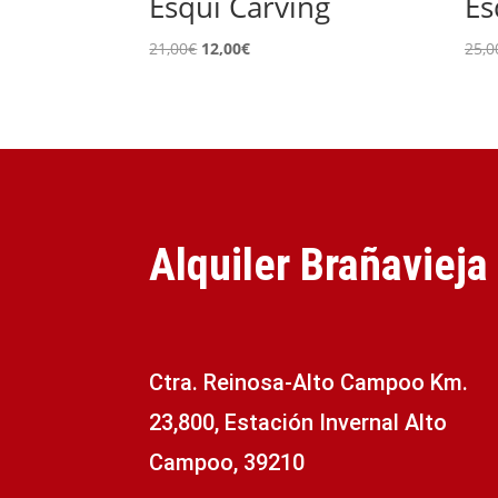
Esquí Carving
Es
El
El
21,00
€
12,00
€
25,0
precio
precio
original
actual
era:
es:
21,00€.
12,00€.
Alquiler Brañavieja
Ctra. Reinosa-Alto Campoo Km.
23,800, Estación Invernal Alto
Campoo, 39210