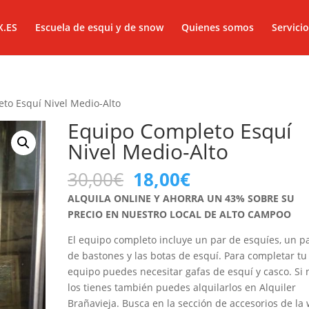
X.ES
Escuela de esqui y de snow
Quienes somos
Servicio
to Esquí Nivel Medio-Alto
Equipo Completo Esquí
Nivel Medio-Alto
El
El
30,00
€
18,00
€
precio
precio
ALQUILA ONLINE Y AHORRA UN 43% SOBRE SU
original
actual
PRECIO EN NUESTRO LOCAL DE ALTO CAMPOO
era:
es:
30,00€.
18,00€.
El equipo completo incluye un par de esquíes, un p
de bastones y las botas de esquí. Para completar tu
equipo puedes necesitar gafas de esquí y casco. Si 
los tienes también puedes alquilarlos en Alquiler
Brañavieja. Busca en la sección de accesorios de la