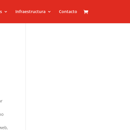
s
Infraestructura
Contacto
ar
no
 web,